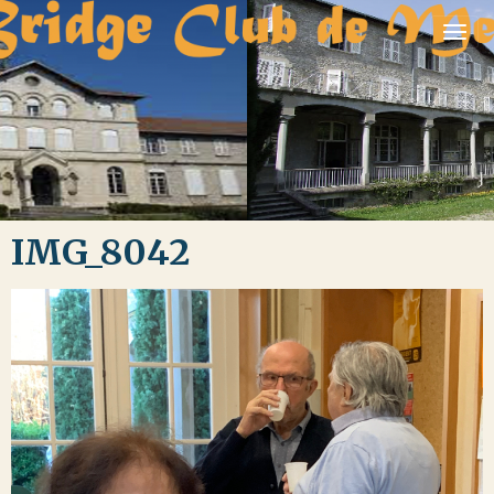
IMG_8042