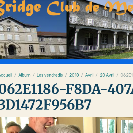
Accueil
Album
Les vendredis
2018
Avril
20 Avril
062E1
062E1186-F8DA-407
3D1472F956B7