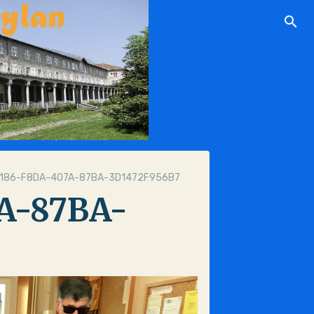
186-F8DA-407A-87BA-3D1472F956B7
A-87BA-