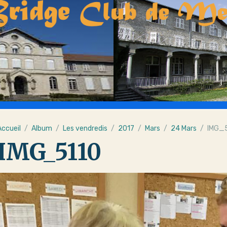
Accueil
Album
Les vendredis
2017
Mars
24 Mars
IMG_
IMG_5110