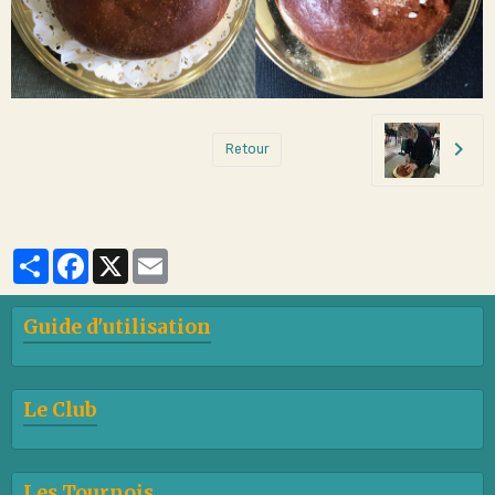
Retour
Partager
Facebook
X
Email
Guide d'utilisation
Le Club
Les Tournois