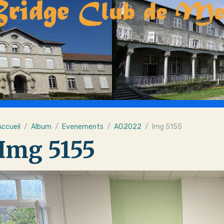
Accueil
Album
Evenements
AG2022
Img 5155
Img 5155