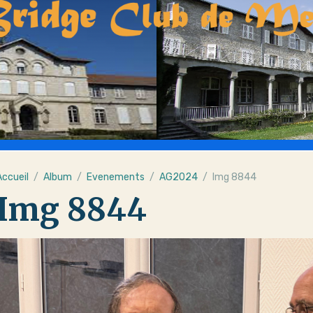
Accueil
Album
Evenements
AG2024
Img 8844
Img 8844