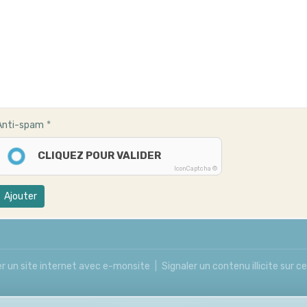
Anti-spam
CLIQUEZ POUR VALIDER
IconCaptcha ©
Ajouter
r un site internet avec e-monsite
Signaler un contenu illicite sur ce