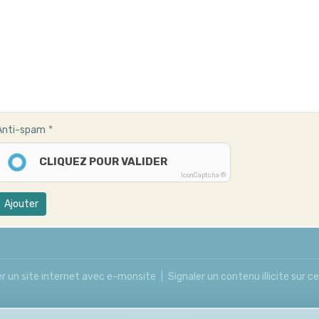
Anti-spam
CLIQUEZ POUR VALIDER
IconCaptcha ©
Ajouter
r un site internet avec e-monsite
Signaler un contenu illicite sur ce