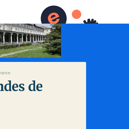
France
ndes de