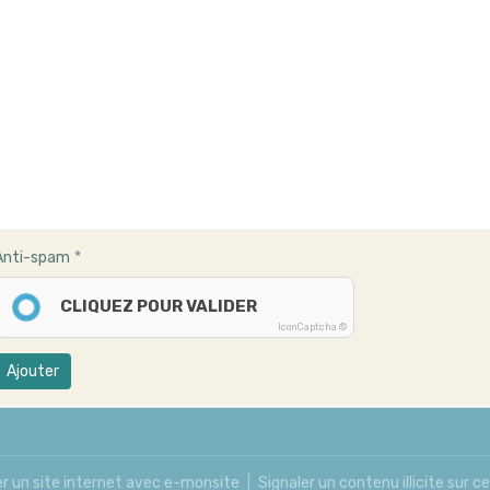
Anti-spam
CLIQUEZ POUR VALIDER
IconCaptcha ©
Ajouter
r un site internet avec e-monsite
Signaler un contenu illicite sur ce